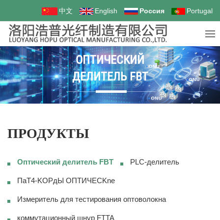
中文
English
Россия
Portugal
ОПТИЧЕСКИЙ
ДЕЛИТЕЛЬ FBT
ПРОДУКТЫ
Оптический делитель FBT
PLC-делитель
ΠaT4-KOPдЫ OПTИЧECKne
Измеритель для тестирования оптоволокна
коммутационный шнур FTTA