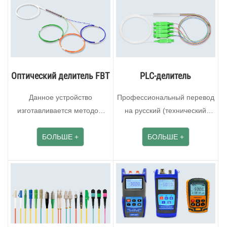
Оптический делитель FBT
PLC-делитель
Данное устройство
Профессиональный перевод
изготавливается методом
на русский (технический
сплавления и вытягивания
стиль) Планарный
(FBT), при котором дв···
БОЛЬШЕ +
оптический разветви···
БОЛЬШЕ +