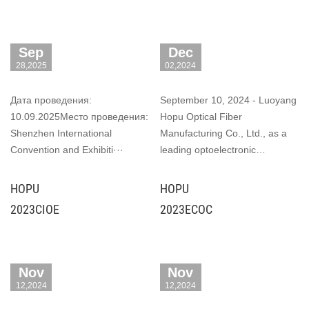
Sep
Dec
28,2025
02,2024
Дата проведения:
September 10, 2024 - Luoyang
10.09.2025Место проведения:
Hopu Optical Fiber
Shenzhen International
Manufacturing Co., Ltd., as a
Convention and Exhibiti···
leading optoelectronic
technology solution···
HOPU
HOPU
2023CIOE
2023ECOC
Nov
Nov
12,2024
12,2024