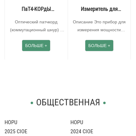
ΠaT4-KOPдЫ
Измеритель для
OПTИЧECKne
тестирования
Оптический патчкорд
Описание Это прибор для
оптоволокна
(коммутационный шнур) –
измерения мощности
отрезок волоконно-
оптического сигнала.
оптического кабеля оконц···
БОЛЬШЕ +
Основное применение ···
БОЛЬШЕ +
ОБЩЕСТВЕННАЯ
HOPU
HOPU
2025 CIOE
2024 CIOE