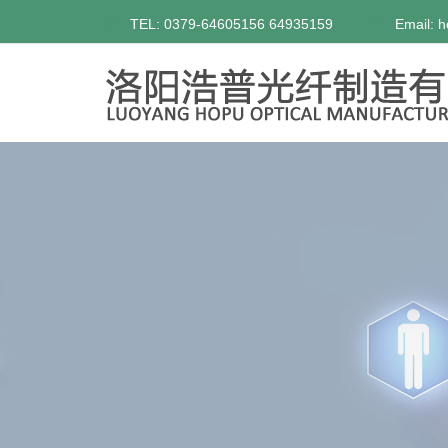
TEL: 0379-64605156 64935159
Email: 